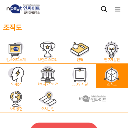
조직도
심리검사
상담도구
인싸이트 소개
브랜드 스토리
연혁
연구개발진
교육 워크숍
단체검사
인재상
학지사 기업 비전
CEO 인사말
조직도
사회공헌
오시는 길