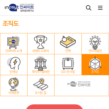
조직도
심리검사
상담도구
인싸이트 소개
브랜드 스토리
연혁
연구개발진
교육 워크숍
단체검사
인재상
학지사 기업 비전
CEO 인사말
조직도
사회공헌
오시는 길