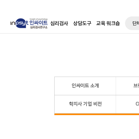
심리검사
상담도구
교육 워크숍
단
인싸이트 소개
브
학지사 기업 비전
C