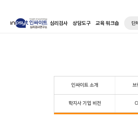
심리검사
상담도구
교육 워크숍
단
인싸이트 소개
브
학지사 기업 비전
C