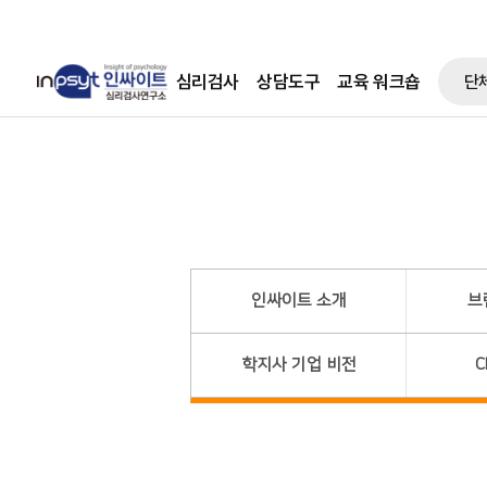
심리검사
상담도구
교육 워크숍
단
인싸이트 소개
브
학지사 기업 비전
C