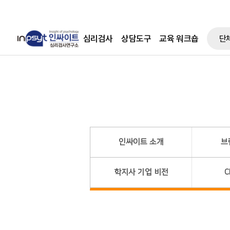
심리검사
상담도구
교육 워크숍
단
인싸이트 소개
브
학지사 기업 비전
C