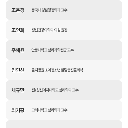
조은경
동국대 경찰행정학과 교수
조인희
정신건강의학과 의원 원장
주해원
안동대학교 심리과학전공 교수
진연선
을지병원 소아청소년 발달증진클리닉
채규만
전) 성신여자대학교 심리학과 교수
최기홍
고려대학교 심리학과 교수