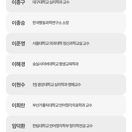
이종구
대구대학교 심리학과 교수
이종승
한국행동과학연구소 소장
이준영
서울대학교 의과대학 정신과학교실 교수
이해경
숭실사이버대학교 평생교육학과
이현수
전) 중앙대학교 심리학과 명예교수
이희란
부산가톨릭대학교 언어청각치료학과 교수
임덕환
한림대학교 언어청각학부 청각학전공 교수