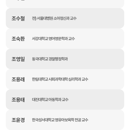
조수철
전) 서울대병원 소아정신과 교수
조숙환
서강대학교 영어영문학과 교수
조영일
동국대학교 경찰행정학과
조용래
한림대학교 사회과학대학 심리학과 교수
조용태
대진대학교 아동학과 교수
조윤경
한국성서대학교 영유아보육학 전공 교수