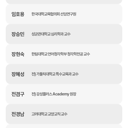
임호용
한국대학교육협의회 선임연구원
장승민
성균관대학교 심리학과 교수
장현숙
한림대학교 언어청각학부 청각학전공 교수
장혜성
전) 가톨릭대학교 특수교육과 교수
전겸구
전) 감성플러스 Academy 원장
전경남
고려대학교 교양교직 교수