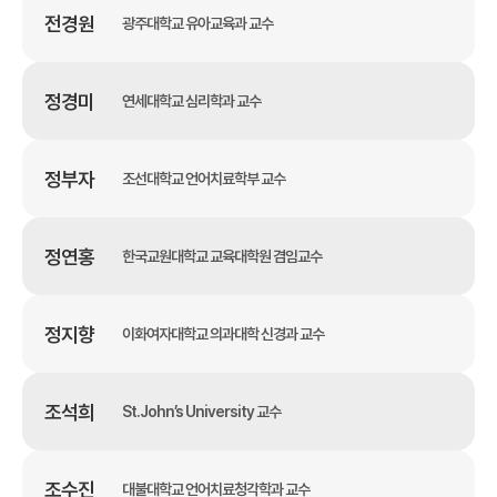
전경원
광주대학교 유아교육과 교수
정경미
연세대학교 심리학과 교수
정부자
조선대학교 언어치료학부 교수
정연홍
한국교원대학교 교육대학원 겸임교수
정지향
이화여자대학교 의과대학 신경과 교수
조석희
St.John’s University 교수
조수진
대불대학교 언어치료청각학과 교수