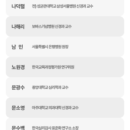
나덕렬
전) 성균관대학교 삼성서울병원 신경과 교수
나해리
보바스기념병원 신경과 교수
남 민
서울특별시 은평병원 원장
노원경
한국교육과정평가원 연구위원
문광수
중앙대학교 심리학과 교수
문소영
아주대학교 의과대학 신경과 교수
문수백
한국심리검사 표준화 연구소 소장