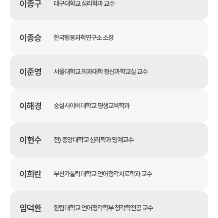
이종구
대구대학교 심리학과 교수
이종승
한국행동과학연구소 소장
이준영
서울대학교 의과대학 정신과학교실 교수
이해경
숭실사이버대학교 평생교육학과
이현수
전) 중앙대학교 심리학과 명예교수
이희란
부산가톨릭대학교 언어청각치료학과 교수
임덕환
한림대학교 언어청각학부 청각학전공 교수