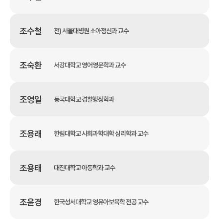
조수철
전) 서울대병원 소아정신과 교수
조숙환
서강대학교 영어영문학과 교수
조영일
동국대학교 경찰행정학과
조용래
한림대학교 사회과학대학 심리학과 교수
조용태
대진대학교 아동학과 교수
조윤경
한국성서대학교 영유아보육학 전공 교수