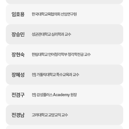
임호용
한국대학교육협의회 선임연구원
장승민
성균관대학교 심리학과 교수
장현숙
한림대학교 언어청각학부 청각학전공 교수
장혜성
전) 가톨릭대학교 특수교육과 교수
전겸구
전) 감성플러스 Academy 원장
전경남
고려대학교 교양교직 교수