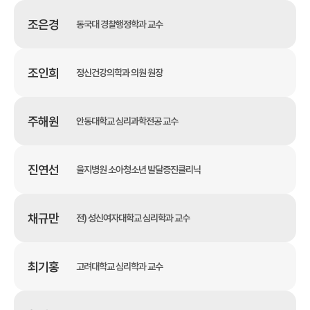
조은경
동국대 경찰행정학과 교수
조인희
정신건강의학과 의원 원장
주해원
안동대학교 심리과학전공 교수
진연선
을지병원 소아청소년 발달증진클리닉
채규만
전) 성신여자대학교 심리학과 교수
최기홍
고려대학교 심리학과 교수