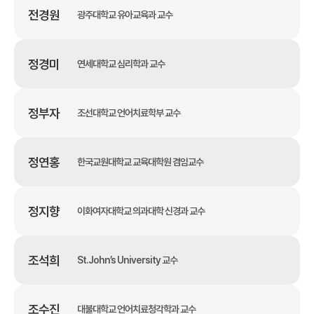
전경원
광주대학교 유아교육과 교수
정경미
연세대학교 심리학과 교수
정부자
조선대학교 언어치료학부 교수
정연홍
한국교원대학교 교육대학원 겸임교수
정지향
이화여자대학교 의과대학 신경과 교수
조석희
St.John’s University 교수
조수진
대불대학교 언어치료청각학과 교수