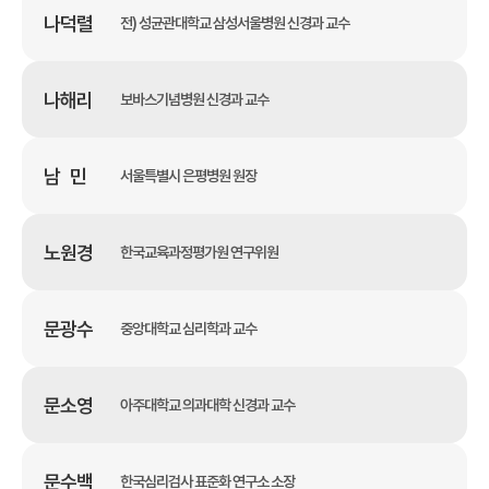
나덕렬
전) 성균관대학교 삼성서울병원 신경과 교수
나해리
보바스기념병원 신경과 교수
남 민
서울특별시 은평병원 원장
노원경
한국교육과정평가원 연구위원
문광수
중앙대학교 심리학과 교수
문소영
아주대학교 의과대학 신경과 교수
문수백
한국심리검사 표준화 연구소 소장