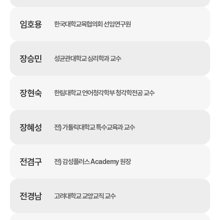
임호용
한국대학교육협의회 선임연구원
장승민
성균관대학교 심리학과 교수
장현숙
한림대학교 언어청각학부 청각학전공 교수
장혜성
전) 가톨릭대학교 특수교육과 교수
전겸구
전) 감성플러스 Academy 원장
전경남
고려대학교 교양교직 교수