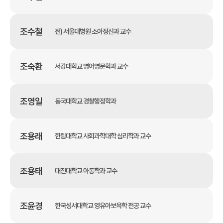
조수철
전) 서울대병원 소아정신과 교수
조숙환
서강대학교 영어영문학과 교수
조영일
동국대학교 경찰행정학과
조용래
한림대학교 사회과학대학 심리학과 교수
조용태
대진대학교 아동학과 교수
조윤경
한국성서대학교 영유아보육학 전공 교수