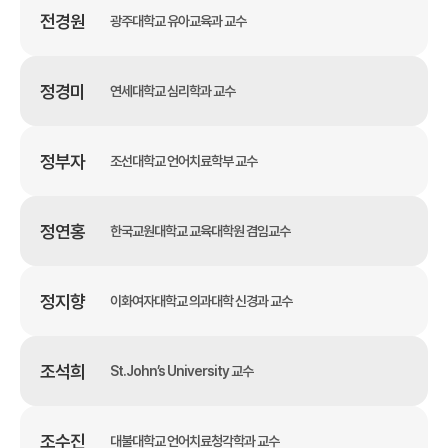
전경원
광주대학교 유아교육과 교수
정경미
연세대학교 심리학과 교수
정부자
조선대학교 언어치료학부 교수
정연홍
한국교원대학교 교육대학원 겸임교수
정지향
이화여자대학교 의과대학 신경과 교수
조석희
St.John’s University 교수
조수진
대불대학교 언어치료청각학과 교수