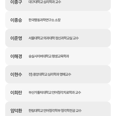
이종구
대구대학교 심리학과 교수
이종승
한국행동과학연구소 소장
이준영
서울대학교 의과대학 정신과학교실 교수
이해경
숭실사이버대학교 평생교육학과
이현수
전) 중앙대학교 심리학과 명예교수
이희란
부산가톨릭대학교 언어청각치료학과 교수
임덕환
한림대학교 언어청각학부 청각학전공 교수