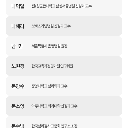
나덕렬
전) 성균관대학교 삼성서울병원 신경과 교수
나해리
보바스기념병원 신경과 교수
남 민
서울특별시 은평병원 원장
노원경
한국교육과정평가원 연구위원
문광수
중앙대학교 심리학과 교수
문소영
아주대학교 의과대학 신경과 교수
문수백
한국심리검사 표준화 연구소 소장