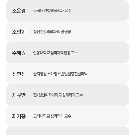
조은경
동국대 경찰행정학과 교수
조인희
정신건강의학과 의원 원장
주해원
안동대학교 심리과학전공 교수
진연선
을지병원 소아청소년 발달증진클리닉
채규만
전) 성신여자대학교 심리학과 교수
최기홍
고려대학교 심리학과 교수