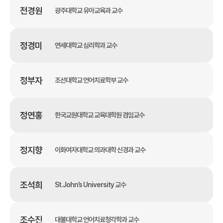
전경원
광주대학교 유아교육과 교수
정경미
연세대학교 심리학과 교수
정부자
조선대학교 언어치료학부 교수
정연홍
한국교원대학교 교육대학원 겸임교수
정지향
이화여자대학교 의과대학 신경과 교수
조석희
St.John’s University 교수
조수진
대불대학교 언어치료청각학과 교수