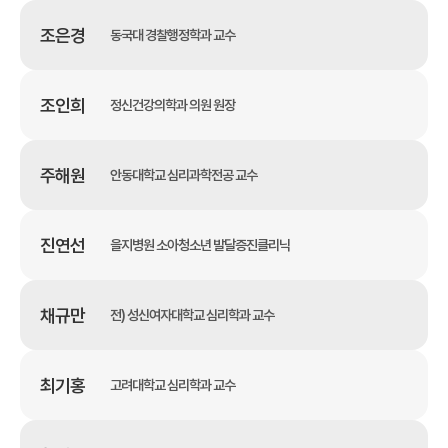
조은경
동국대 경찰행정학과 교수
조인희
정신건강의학과 의원 원장
주해원
안동대학교 심리과학전공 교수
진연선
을지병원 소아청소년 발달증진클리닉
채규만
전) 성신여자대학교 심리학과 교수
최기홍
고려대학교 심리학과 교수