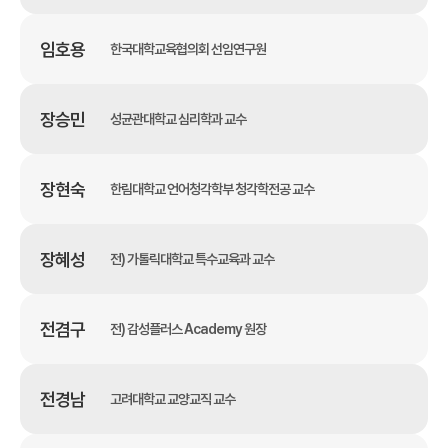
임호용
한국대학교육협의회 선임연구원
장승민
성균관대학교 심리학과 교수
장현숙
한림대학교 언어청각학부 청각학전공 교수
장혜성
전) 가톨릭대학교 특수교육과 교수
전겸구
전) 감성플러스 Academy 원장
전경남
고려대학교 교양교직 교수