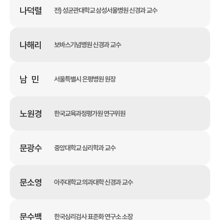
나덕렬
전) 성균관대학교 삼성서울병원 신경과 교수
나해리
보바스기념병원 신경과 교수
남 민
서울특별시 은평병원 원장
노원경
한국교육과정평가원 연구위원
문광수
중앙대학교 심리학과 교수
문소영
아주대학교 의과대학 신경과 교수
문수백
한국심리검사 표준화 연구소 소장