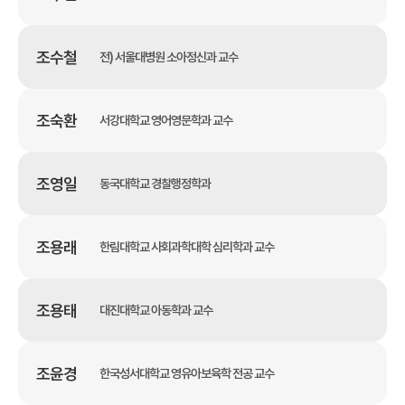
조수철
전) 서울대병원 소아정신과 교수
조숙환
서강대학교 영어영문학과 교수
조영일
동국대학교 경찰행정학과
조용래
한림대학교 사회과학대학 심리학과 교수
조용태
대진대학교 아동학과 교수
조윤경
한국성서대학교 영유아보육학 전공 교수