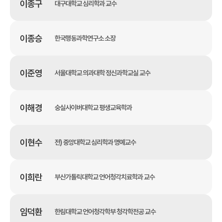
이종구
대구대학교 심리학과 교수
이종승
한국행동과학연구소 소장
이준영
서울대학교 의과대학 정신과학교실 교수
이해경
숭실사이버대학교 평생교육학과
이현수
전) 중앙대학교 심리학과 명예교수
이희란
부산가톨릭대학교 언어청각치료학과 교수
임덕환
한림대학교 언어청각학부 청각학전공 교수