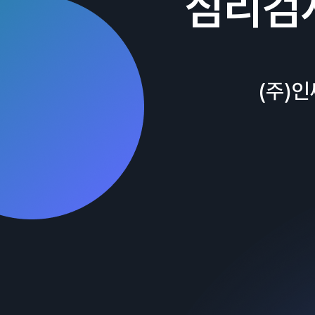
심리검
(주)