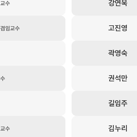
강연욱
 교수
고진영
 겸임교수
곽영숙
권석만
교수
길임주
김누리
 교수