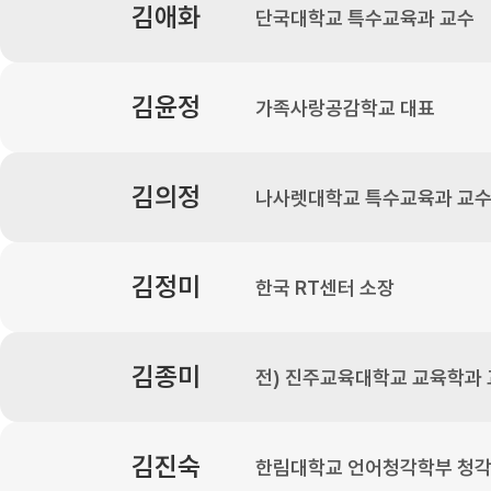
김애화
단국대학교 특수교육과 교수
김윤정
가족사랑공감학교 대표
김의정
나사렛대학교 특수교육과 교
김정미
한국 RT센터 소장
김종미
전) 진주교육대학교 교육학과
김진숙
한림대학교 언어청각학부 청각