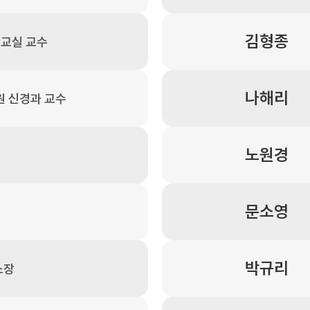
김형종
교실 교수
나해리
원 신경과 교수
노원경
문소영
박규리
소장