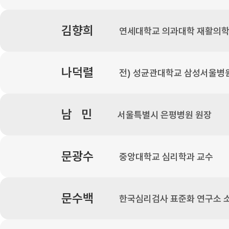
김향희
연세대학교 의과대학 재활의학
나덕렬
전) 성균관대학교 삼성서울병
남 민
서울특별시 은평병원 원장
문광수
중앙대학교 심리학과 교수
문수백
한국심리검사 표준화 연구소 