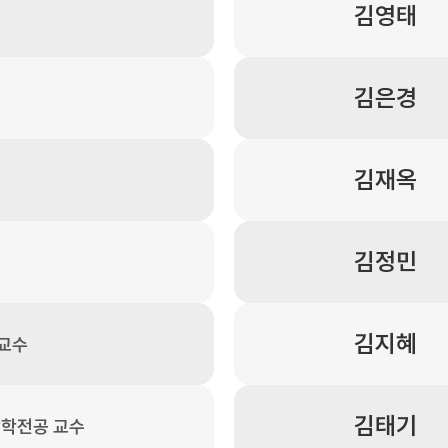
김영태
김은경
김재옥
수
김정민
김지혜
 교수
김태기
학전공 교수