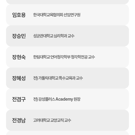
임호용
한국대학교육협의회 선임연구원
장승민
성균관대학교 심리학과 교수
장현숙
한림대학교 언어청각학부 청각학전공 교수
장혜성
전) 가톨릭대학교 특수교육과 교수
전겸구
전) 감성플러스 Academy 원장
전경남
고려대학교 교양교직 교수