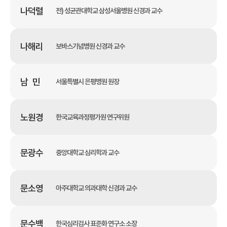
나덕렬
전) 성균관대학교 삼성서울병원 신경과 교수
나해리
보바스기념병원 신경과 교수
남 민
서울특별시 은평병원 원장
노원경
한국교육과정평가원 연구위원
문광수
중앙대학교 심리학과 교수
문소영
아주대학교 의과대학 신경과 교수
문수백
한국심리검사 표준화 연구소 소장