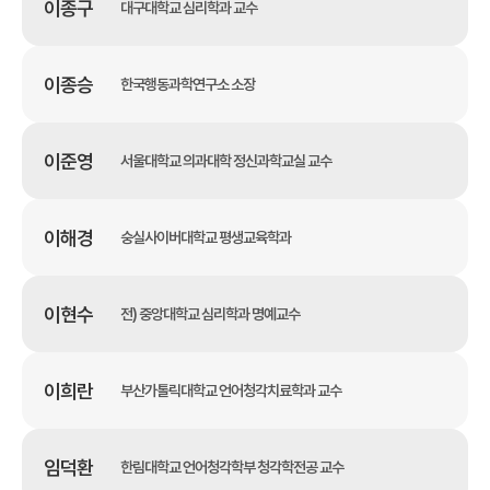
이종구
대구대학교 심리학과 교수
이종승
한국행동과학연구소 소장
이준영
서울대학교 의과대학 정신과학교실 교수
이해경
숭실사이버대학교 평생교육학과
이현수
전) 중앙대학교 심리학과 명예교수
이희란
부산가톨릭대학교 언어청각치료학과 교수
임덕환
한림대학교 언어청각학부 청각학전공 교수