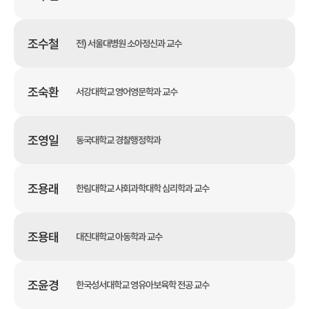
조수철
전) 서울대병원 소아정신과 교수
조숙환
서강대학교 영어영문학과 교수
조영일
동국대학교 경찰행정학과
조용래
한림대학교 사회과학대학 심리학과 교수
조용태
대진대학교 아동학과 교수
조윤경
한국성서대학교 영유아보육학 전공 교수