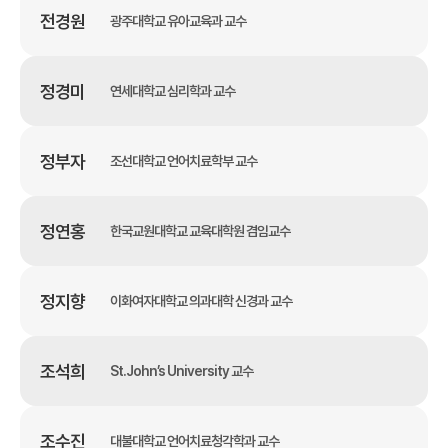
전경원
광주대학교 유아교육과 교수
정경미
연세대학교 심리학과 교수
정부자
조선대학교 언어치료학부 교수
정연홍
한국교원대학교 교육대학원 겸임교수
정지향
이화여자대학교 의과대학 신경과 교수
조석희
St.John’s University 교수
조수진
대불대학교 언어치료청각학과 교수