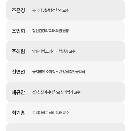
조은경
동국대 경찰행정학과 교수
조인희
정신건강의학과 의원 원장
주해원
안동대학교 심리과학전공 교수
진연선
을지병원 소아청소년 발달증진클리닉
채규만
전) 성신여자대학교 심리학과 교수
최기홍
고려대학교 심리학과 교수