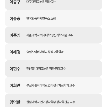
이종구
대구대학교 심리학과 교수
이종승
한국행동과학연구소 소장
이준영
서울대학교 의과대학 정신과학교실 교수
이해경
숭실사이버대학교 평생교육학과
이현수
전) 중앙대학교 심리학과 명예교수
이희란
부산가톨릭대학교 언어청각치료학과 교수
임덕환
한림대학교 언어청각학부 청각학전공 교수