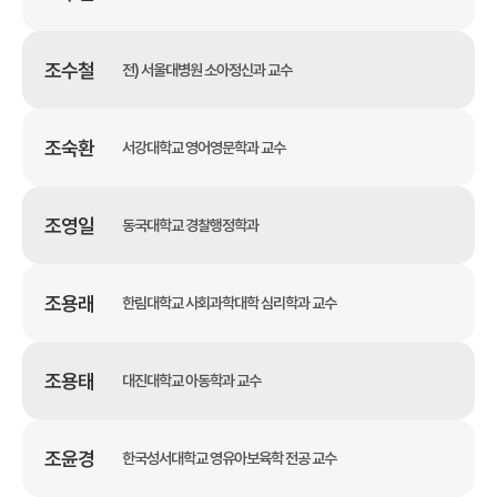
조수철
전) 서울대병원 소아정신과 교수
조숙환
서강대학교 영어영문학과 교수
조영일
동국대학교 경찰행정학과
조용래
한림대학교 사회과학대학 심리학과 교수
조용태
대진대학교 아동학과 교수
조윤경
한국성서대학교 영유아보육학 전공 교수