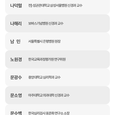
나덕렬
전) 성균관대학교 삼성서울병원 신경과 교수
나해리
보바스기념병원 신경과 교수
남 민
서울특별시 은평병원 원장
노원경
한국교육과정평가원 연구위원
문광수
중앙대학교 심리학과 교수
문소영
아주대학교 의과대학 신경과 교수
문수백
한국심리검사 표준화 연구소 소장