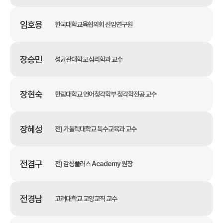
임호용
한국대학교육협의회 선임연구원
장승민
성균관대학교 심리학과 교수
장현숙
한림대학교 언어청각학부 청각학전공 교수
장혜성
전) 가톨릭대학교 특수교육과 교수
전겸구
전) 감성플러스 Academy 원장
전경남
고려대학교 교양교직 교수