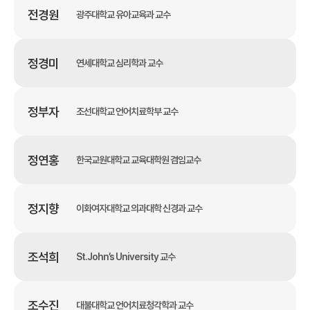
전경원
광주대학교 유아교육과 교수
정경미
연세대학교 심리학과 교수
정부자
조선대학교 언어치료학부 교수
정연홍
한국교원대학교 교육대학원 겸임교수
정지향
이화여자대학교 의과대학 신경과 교수
조석희
St.John’s University 교수
조수진
대불대학교 언어치료청각학과 교수