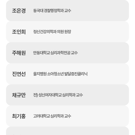
조은경
동국대 경찰행정학과 교수
조인희
정신건강의학과 의원 원장
주해원
안동대학교 심리과학전공 교수
진연선
을지병원 소아청소년 발달증진클리닉
채규만
전) 성신여자대학교 심리학과 교수
최기홍
고려대학교 심리학과 교수