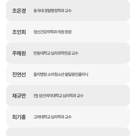
조은경
동국대 경찰행정학과 교수
조인희
정신건강의학과 의원 원장
주해원
안동대학교 심리과학전공 교수
진연선
을지병원 소아청소년 발달증진클리닉
채규만
전) 성신여자대학교 심리학과 교수
최기홍
고려대학교 심리학과 교수