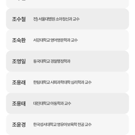
조수철
전) 서울대병원 소아정신과 교수
조숙환
서강대학교 영어영문학과 교수
조영일
동국대학교 경찰행정학과
조용래
한림대학교 사회과학대학 심리학과 교수
조용태
대진대학교 아동학과 교수
조윤경
한국성서대학교 영유아보육학 전공 교수