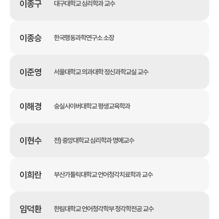
이종구
대구대학교 심리학과 교수
이종승
한국행동과학연구소 소장
이준영
서울대학교 의과대학 정신과학교실 교수
이해경
숭실사이버대학교 평생교육학과
이현수
전) 중앙대학교 심리학과 명예교수
이희란
부산가톨릭대학교 언어청각치료학과 교수
임덕환
한림대학교 언어청각학부 청각학전공 교수