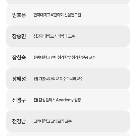
임호용
한국대학교육협의회 선임연구원
장승민
성균관대학교 심리학과 교수
장현숙
한림대학교 언어청각학부 청각학전공 교수
장혜성
전) 가톨릭대학교 특수교육과 교수
전겸구
전) 감성플러스 Academy 원장
전경남
고려대학교 교양교직 교수