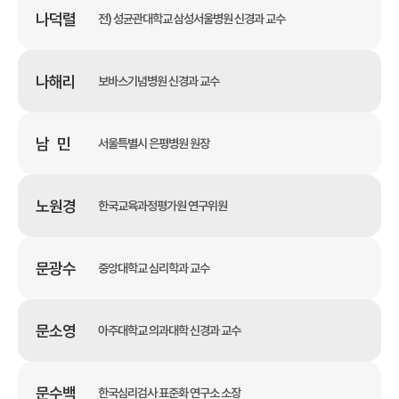
나덕렬
전) 성균관대학교 삼성서울병원 신경과 교수
나해리
보바스기념병원 신경과 교수
남 민
서울특별시 은평병원 원장
노원경
한국교육과정평가원 연구위원
문광수
중앙대학교 심리학과 교수
문소영
아주대학교 의과대학 신경과 교수
문수백
한국심리검사 표준화 연구소 소장