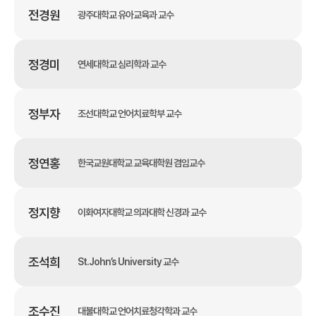
전경원
광주대학교 유아교육과 교수
정경미
연세대학교 심리학과 교수
정부자
조선대학교 언어치료학부 교수
정연홍
한국교원대학교 교육대학원 겸임교수
정지향
이화여자대학교 의과대학 신경과 교수
조석희
St.John’s University 교수
조수진
대불대학교 언어치료청각학과 교수