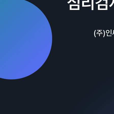
심리검
(주)