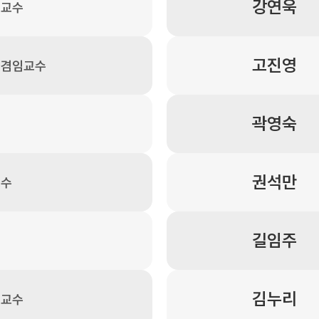
강연욱
 교수
고진영
 겸임교수
곽영숙
권석만
교수
길임주
김누리
 교수