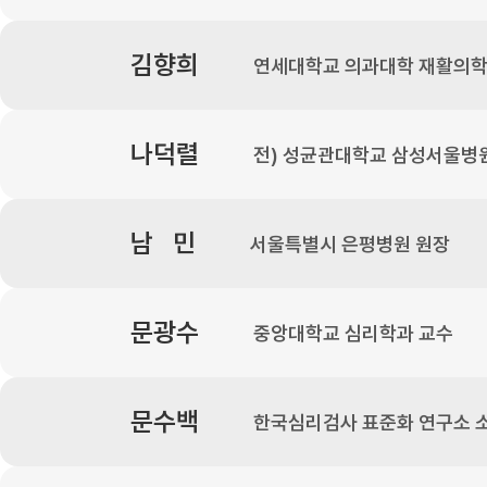
김향희
연세대학교 의과대학 재활의학
나덕렬
전) 성균관대학교 삼성서울병
남 민
서울특별시 은평병원 원장
문광수
중앙대학교 심리학과 교수
문수백
한국심리검사 표준화 연구소 