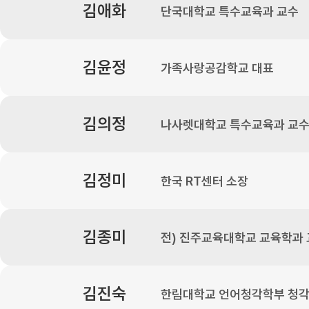
김애화
단국대학교 특수교육과 교수
김윤정
가족사랑공감학교 대표
김의정
나사렛대학교 특수교육과 교
김정미
한국 RT센터 소장
김종미
전) 진주교육대학교 교육학과
김진숙
한림대학교 언어청각학부 청각