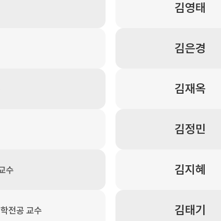
김영태
김은경
김재옥
수
김정민
김지혜
 교수
김태기
학전공 교수