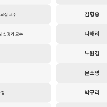
김형종
교실 교수
나해리
원 신경과 교수
노원경
문소영
박규리
소장