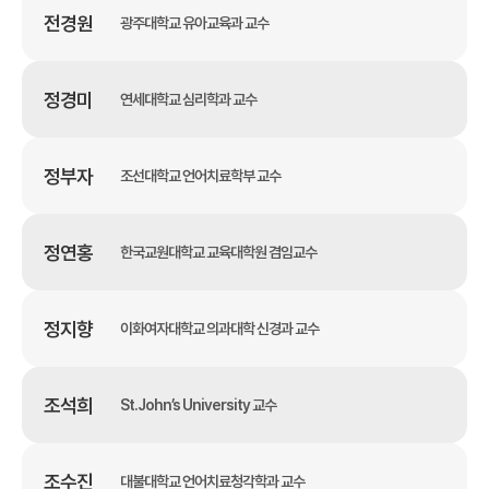
전경원
광주대학교 유아교육과 교수
정경미
연세대학교 심리학과 교수
정부자
조선대학교 언어치료학부 교수
정연홍
한국교원대학교 교육대학원 겸임교수
정지향
이화여자대학교 의과대학 신경과 교수
조석희
St.John’s University 교수
조수진
대불대학교 언어치료청각학과 교수