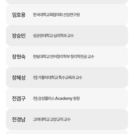
임호용
한국대학교육협의회 선임연구원
장승민
성균관대학교 심리학과 교수
장현숙
한림대학교 언어청각학부 청각학전공 교수
장혜성
전) 가톨릭대학교 특수교육과 교수
전겸구
전) 감성플러스 Academy 원장
전경남
고려대학교 교양교직 교수