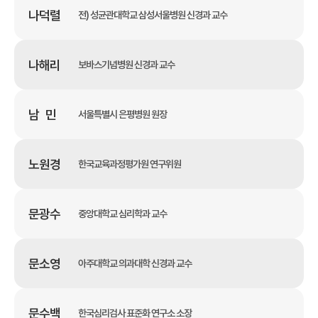
나덕렬
전) 성균관대학교 삼성서울병원 신경과 교수
나해리
보바스기념병원 신경과 교수
남 민
서울특별시 은평병원 원장
노원경
한국교육과정평가원 연구위원
문광수
중앙대학교 심리학과 교수
문소영
아주대학교 의과대학 신경과 교수
문수백
한국심리검사 표준화 연구소 소장