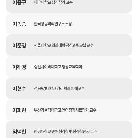
이종구
대구대학교 심리학과 교수
이종승
한국행동과학연구소 소장
이준영
서울대학교 의과대학 정신과학교실 교수
이해경
숭실사이버대학교 평생교육학과
이현수
전) 중앙대학교 심리학과 명예교수
이희란
부산가톨릭대학교 언어청각치료학과 교수
임덕환
한림대학교 언어청각학부 청각학전공 교수