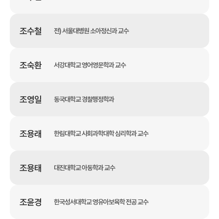
조수철
전) 서울대병원 소아정신과 교수
조숙환
서강대학교 영어영문학과 교수
조영일
동국대학교 경찰행정학과
조용래
한림대학교 사회과학대학 심리학과 교수
조용태
대진대학교 아동학과 교수
조윤경
한국성서대학교 영유아보육학 전공 교수