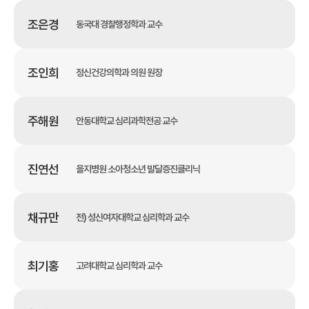
조은경
동국대 경찰행정학과 교수
조인희
정신건강의학과 의원 원장
주해원
안동대학교 심리과학전공 교수
진연선
을지병원 소아청소년 발달증진클리닉
채규만
전) 성신여자대학교 심리학과 교수
최기홍
고려대학교 심리학과 교수