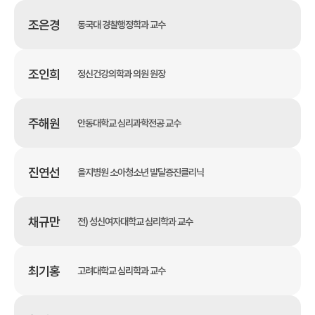
조은경
동국대 경찰행정학과 교수
조인희
정신건강의학과 의원 원장
주해원
안동대학교 심리과학전공 교수
진연선
을지병원 소아청소년 발달증진클리닉
채규만
전) 성신여자대학교 심리학과 교수
최기홍
고려대학교 심리학과 교수