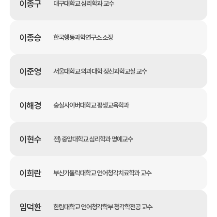
이종구
대구대학교 심리학과 교수
이종승
한국행동과학연구소 소장
이준영
서울대학교 의과대학 정신과학교실 교수
이해경
숭실사이버대학교 평생교육학과
이현수
전) 중앙대학교 심리학과 명예교수
이희란
부산가톨릭대학교 언어청각치료학과 교수
임덕환
한림대학교 언어청각학부 청각학전공 교수