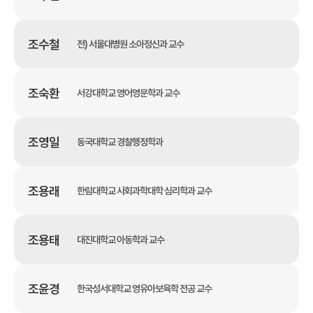
조수철
전) 서울대병원 소아정신과 교수
조숙환
서강대학교 영어영문학과 교수
조영일
동국대학교 경찰행정학과
조용래
한림대학교 사회과학대학 심리학과 교수
조용태
대진대학교 아동학과 교수
조윤경
한국성서대학교 영유아보육학 전공 교수