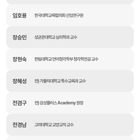
임호용
한국대학교육협의회 선임연구원
장승민
성균관대학교 심리학과 교수
장현숙
한림대학교 언어청각학부 청각학전공 교수
장혜성
전) 가톨릭대학교 특수교육과 교수
전겸구
전) 감성플러스 Academy 원장
전경남
고려대학교 교양교직 교수