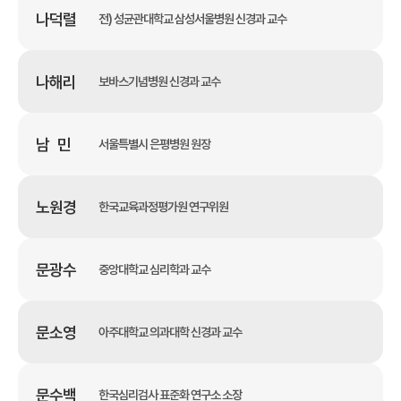
나덕렬
전) 성균관대학교 삼성서울병원 신경과 교수
나해리
보바스기념병원 신경과 교수
남 민
서울특별시 은평병원 원장
노원경
한국교육과정평가원 연구위원
문광수
중앙대학교 심리학과 교수
문소영
아주대학교 의과대학 신경과 교수
문수백
한국심리검사 표준화 연구소 소장