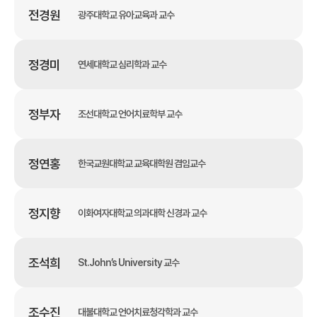
전경원
광주대학교 유아교육과 교수
정경미
연세대학교 심리학과 교수
정부자
조선대학교 언어치료학부 교수
정연홍
한국교원대학교 교육대학원 겸임교수
정지향
이화여자대학교 의과대학 신경과 교수
조석희
St.John’s University 교수
조수진
대불대학교 언어치료청각학과 교수