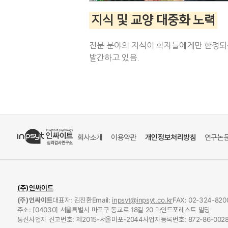
지식 및 교양 대중화 노력
전문 분야의 지식이 학자들에게만 한정되
발간하고 있음.
회사소개
이용약관
개인정보처리방침
연구논
(주)인싸이트
(주)인싸이트
대표자: 김진환
Email:
inpsyt@inpsyt.co.kr
FAX: 02-324-820
주소: [04030] 서울특별시 마포구 동교로 18길 20 마인드포레스트 빌딩
통신사업자 신고번호: 제2015-서울마포-2044
사업자등록번호: 872-86-0028