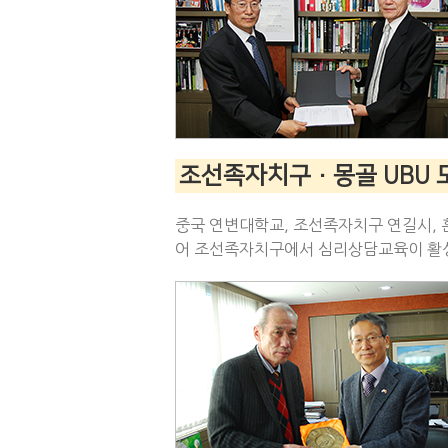
조선족자치구 · 몽골 UBU
중국 연변대학교, 조선족자치구 연길시, 훈
어 조선족자치구에서 심리상담교육이 활성화