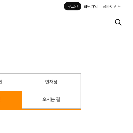
로그인
회원가입
공지·이벤트
진
인재상
헌
오시는 길