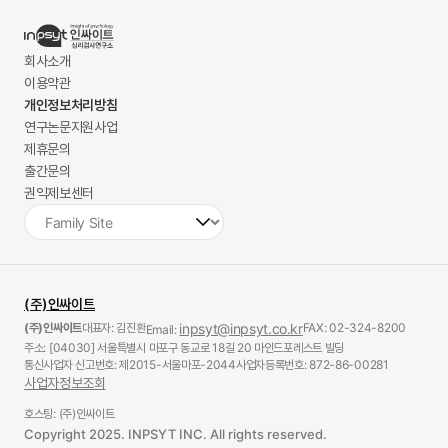
회사소개
이용약관
개인정보처리방침
연구논문지원사업
제휴문의
출간문의
권익제보센터
(주)인싸이트
(주)인싸이트
대표자: 김진환
inpsyt@inpsyt.co.kr
FAX: 02-324-8200
Email:
주소: [04030] 서울특별시 마포구 동교로 18길 20 마인드포레스트 빌딩
통신사업자 신고번호: 제2015-서울마포-2044
사업자등록번호: 872-86-00281
사업자정보조회
호스팅: (주)인싸이트
Copyright 2025. INPSYT INC. All rights reserved.