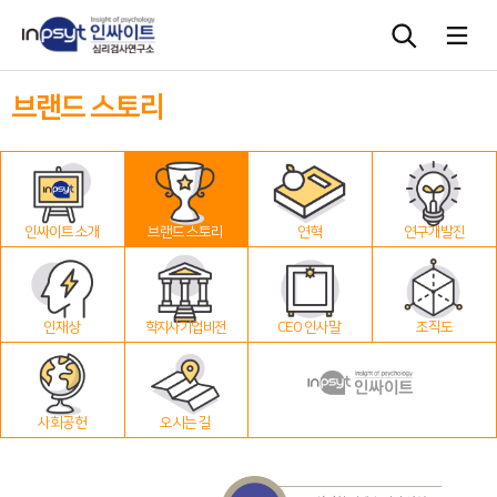
브랜드 스토리
심리검사
상담도구
인싸이트 소개
브랜드 스토리
연혁
연구개발진
교육 워크숍
단체검사
인재상
학지사 기업 비전
CEO 인사말
조직도
사회공헌
오시는 길