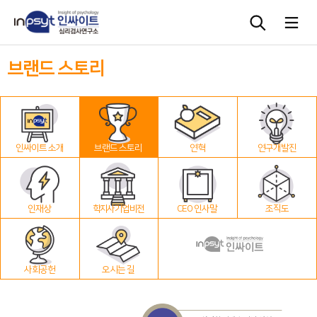
브랜드 스토리
심리검사
상담도구
인싸이트 소개
브랜드 스토리
연혁
연구개발진
교육 워크숍
단체검사
인재상
학지사 기업 비전
CEO 인사말
조직도
사회공헌
오시는 길