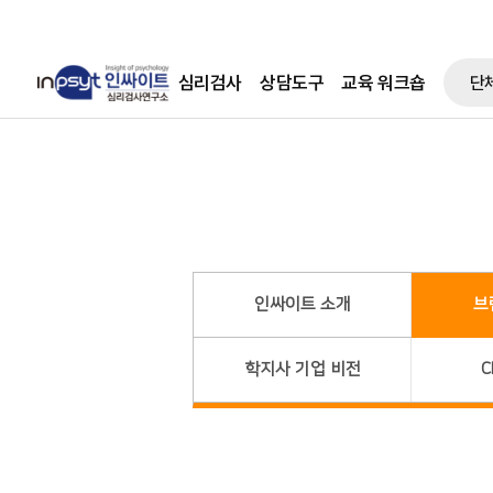
심리검사
상담도구
교육 워크숍
단
인싸이트 소개
브
학지사 기업 비전
C