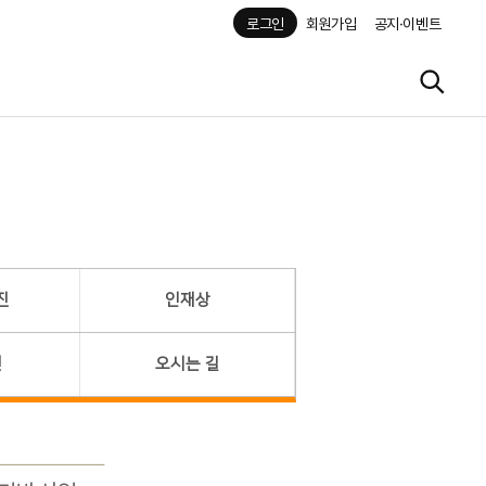
로그인
회원가입
공지·이벤트
진
인재상
헌
오시는 길