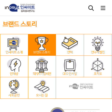
브랜드 스토리
심리검사
상담도구
인싸이트 소개
브랜드 스토리
연혁
연구개발진
교육 워크숍
단체검사
인재상
학지사 기업 비전
CEO 인사말
조직도
사회공헌
오시는 길