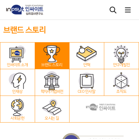
브랜드 스토리
심리검사
상담도구
인싸이트 소개
브랜드 스토리
연혁
연구개발진
교육 워크숍
단체검사
인재상
학지사 기업 비전
CEO 인사말
조직도
사회공헌
오시는 길