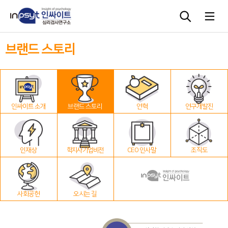
브랜드 스토리
심리검사
상담도구
인싸이트 소개
브랜드 스토리
연혁
연구개발진
교육 워크숍
단체검사
인재상
학지사 기업 비전
CEO 인사말
조직도
사회공헌
오시는 길