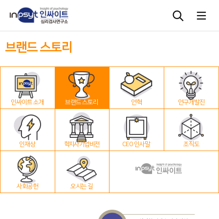
브랜드 스토리
심리검사
상담도구
인싸이트 소개
브랜드 스토리
연혁
연구개발진
교육 워크숍
단체검사
인재상
학지사 기업 비전
CEO 인사말
조직도
사회공헌
오시는 길