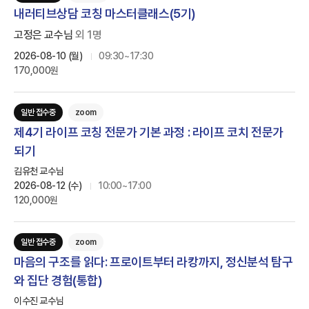
내러티브상담 코칭 마스터클래스(5기)
고정은 교수님
외
1
명
2026-08-10 (월)
09:30~17:30
170,000원
일반 접수중
zoom
제4기 라이프 코칭 전문가 기본 과정 : 라이프 코치 전문가
되기
인싸이트는 '학지사 심리검사연구소'의 새 이름입니다.
김유천 교수님
2026-08-12 (수)
10:00~17:00
120,000원
일반 접수중
zoom
마음의 구조를 읽다: 프로이트부터 라캉까지, 정신분석 탐구
와 집단 경험(통합)
이수진 교수님