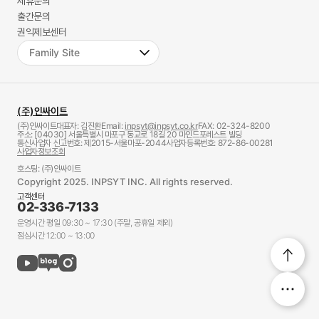
제휴문의
출간문의
권익제보센터
(주)인싸이트
(주)인싸이트
대표자: 김진환
Email:
inpsyt@inpsyt.co.kr
FAX: 02-324-8200
주소: [04030] 서울특별시 마포구 동교로 18길 20 마인드포레스트 빌딩
통신사업자 신고번호: 제2015-서울마포-2044
사업자등록번호: 872-86-00281
사업자정보조회
호스팅: (주)인싸이트
Copyright 2025. INPSYT INC. All rights reserved.
고객센터
02-336-7133
운영시간 평일 09:30 ~ 17:30 (주말, 공휴일 제외)
점심시간 12:00 ~ 13:00
Qu