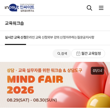
본문으로 바로가기
교육워크숍
심리검사
실시간 교육 신청
온라인 교육 신청
외부 강의 신청
자주하는질문
공지사항
상담도구
월간 교육일정
검색
교육 워크숍
단체검사
/
02
04