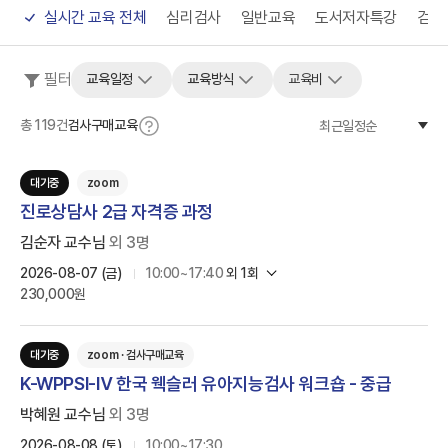
실시간 교육 전체
심리검사
일반교육
도서저자특강
검사
필터
교육일정
교육방식
교육비
총
119
건
검사구매교육
최근일정순
대기중
zoom
진로상담사 2급 자격증 과정
김순자 교수님
외
3
명
2026-08-07 (금)
10:00~17:40
외
1
회
230,000원
대기중
zoom · 검사구매교육
K-WPPSI-Ⅳ 한국 웩슬러 유아지능검사 워크숍 - 중급
박혜원 교수님
외
3
명
2026-08-08 (토)
10:00~17:30