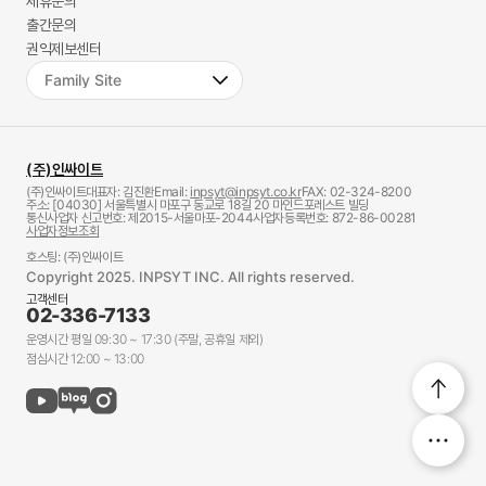
제휴문의
출간문의
권익제보센터
(주)인싸이트
(주)인싸이트
대표자: 김진환
Email:
inpsyt@inpsyt.co.kr
FAX: 02-324-8200
주소: [04030] 서울특별시 마포구 동교로 18길 20 마인드포레스트 빌딩
통신사업자 신고번호: 제2015-서울마포-2044
사업자등록번호: 872-86-00281
사업자정보조회
호스팅: (주)인싸이트
Copyright 2025. INPSYT INC. All rights reserved.
고객센터
02-336-7133
운영시간 평일 09:30 ~ 17:30 (주말, 공휴일 제외)
점심시간 12:00 ~ 13:00
Qu