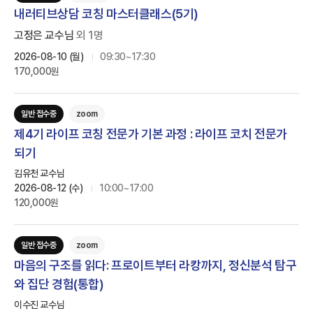
내러티브상담 코칭 마스터클래스(5기)
고정은 교수님
외
1
명
2026-08-10 (월)
09:30~17:30
170,000원
일반 접수중
zoom
제4기 라이프 코칭 전문가 기본 과정 : 라이프 코치 전문가
되기
인싸이트는 '학지사 심리검사연구소'의 새 이름입니다.
김유천 교수님
2026-08-12 (수)
10:00~17:00
120,000원
일반 접수중
zoom
마음의 구조를 읽다: 프로이트부터 라캉까지, 정신분석 탐구
와 집단 경험(통합)
이수진 교수님