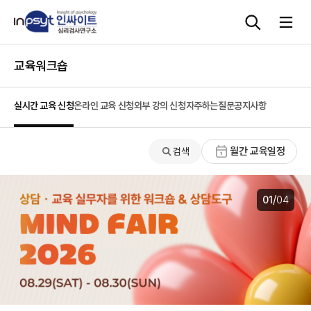
본문으로 바로가기
교육워크숍
심리검사
실시간 교육 신청
온라인 교육 신청
외부 강의 신청
자주하는질문
공지사항
상담도구
월간 교육일정
검색
교육 워크숍
단체검사
/
02
04