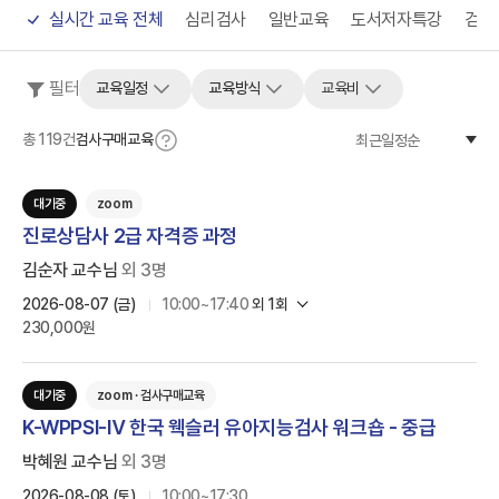
실시간 교육 전체
심리검사
일반교육
도서저자특강
검사
필터
교육일정
교육방식
교육비
총
119
건
검사구매교육
최근일정순
대기중
zoom
진로상담사 2급 자격증 과정
김순자 교수님
외
3
명
2026-08-07 (금)
10:00~17:40
외
1
회
230,000원
대기중
zoom · 검사구매교육
K-WPPSI-Ⅳ 한국 웩슬러 유아지능검사 워크숍 - 중급
박혜원 교수님
외
3
명
2026-08-08 (토)
10:00~17:30