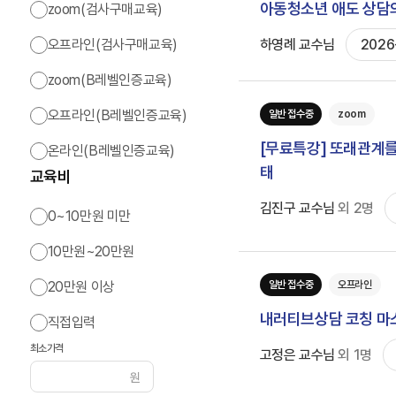
아동청소년 애도 상담의
zoom(검사구매교육)
오프라인(검사구매교육)
하영례 교수님
2026
zoom(B레벨인증교육)
오프라인(B레벨인증교육)
일반 접수중
zoom
인싸이트는 '학지사 심리검사연구소'의 새 이름입니다.
[무료특강] 또래관계를 
온라인(B레벨인증교육)
태
교육비
김진구 교수님
외
2
명
0~10만원 미만
10만원~20만원
20만원 이상
일반 접수중
오프라인
내러티브상담 코칭 마
직접입력
최소가격
고정은 교수님
외
1
명
원