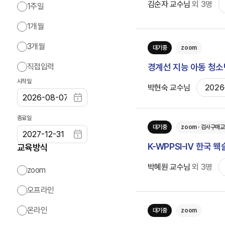
김순자 교수님
외
3
명
1주일
1개월
3개월
대기중
zoom
직접입력
경계선 지능 아동 청소
시작일
박현숙 교수님
2026
종료일
대기중
zoom · 검사구매
K-WPPSI-Ⅳ 한국 
교육방식
박혜원 교수님
외
3
명
zoom
오프라인
온라인
대기중
zoom