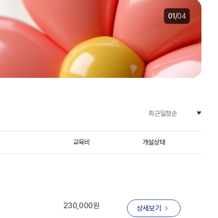
/
02
04
최근일정순
교육비
개설상태
230,000원
상세보기