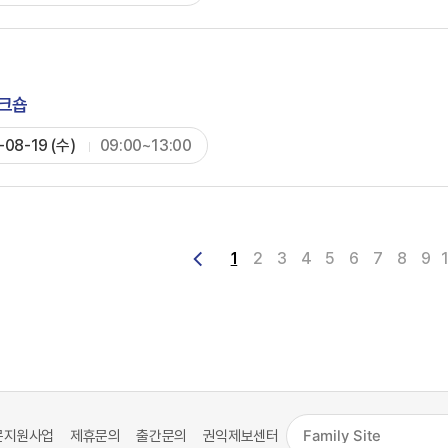
워크숍
-08-19 (수)
09:00~13:00
1
2
3
4
5
6
7
8
9
문지원사업
제휴문의
출간문의
권익제보센터