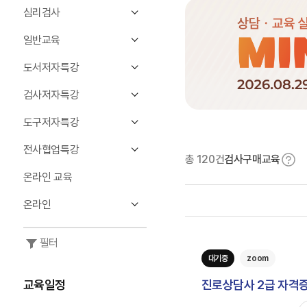
심리검사
일반교육
도서저자특강
검사저자특강
도구저자특강
전사협업특강
총
120
건
검사구매교육
온라인 교육
온라인
필터
대기중
zoom
교육일정
진로상담사 2급 자격증