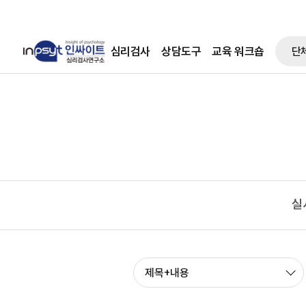
심리검사
상담도구
교육 워크숍
단
실
제목+내용