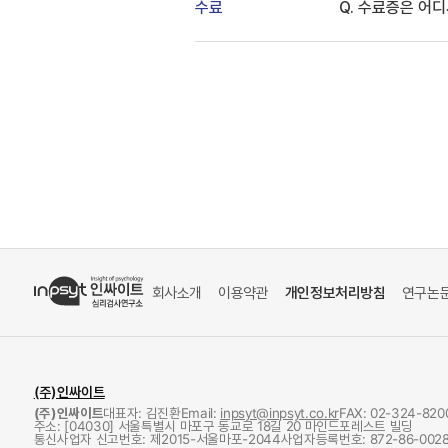
수료
Q. 수료증은 어디
회사소개
이용약관
개인정보처리방침
연구논
(주)인싸이트
(주)인싸이트
대표자: 김진환
Email:
inpsyt@inpsyt.co.kr
FAX: 02-324-820
주소: [04030] 서울특별시 마포구 동교로 18길 20 마인드포레스트 빌딩
통신사업자 신고번호: 제2015-서울마포-2044
사업자등록번호: 872-86-0028