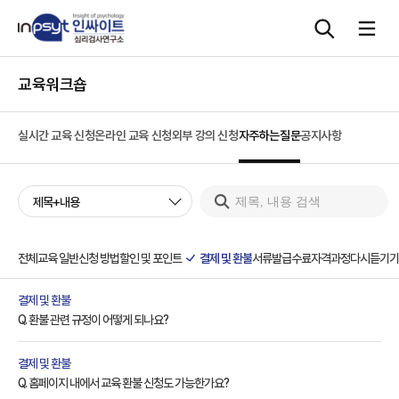
교육워크숍
심리검사
실시간 교육 신청
온라인 교육 신청
외부 강의 신청
자주하는질문
공지사항
상담도구
제목+내용
교육 워크숍
단체검사
전체
교육 일반
신청 방법
할인 및 포인트
결제 및 환불
서류발급
수료
자격과정
다시듣기
기
결제 및 환불
Q. 환불 관련 규정이 어떻게 되나요?
결제 및 환불
Q. 홈페이지 내에서 교육 환불 신청도 가능한가요?