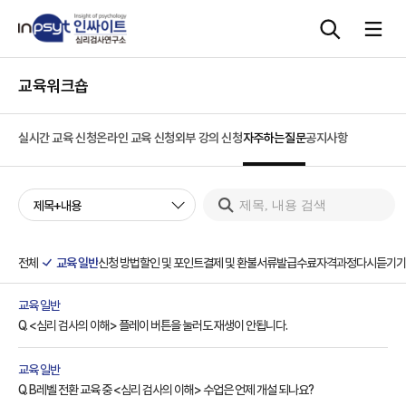
교육워크숍
심리검사
실시간 교육 신청
온라인 교육 신청
외부 강의 신청
자주하는질문
공지사항
상담도구
제목+내용
교육 워크숍
단체검사
전체
교육 일반
신청 방법
할인 및 포인트
결제 및 환불
서류발급
수료
자격과정
다시듣기
기
교육 일반
Q. <심리 검사의 이해> 플레이 버튼을 눌러도 재생이 안됩니다.
교육 일반
Q. B레벨 전환 교육 중 <심리 검사의 이해> 수업은 언제 개설 되나요?