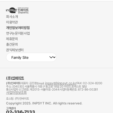
회사소개
이용약관
개인정보처리방침
연구논문지원사업
제휴문의
출간문의
권익제보센터
(주)인싸이트
inpsyt@inpsyt.co.kr
(주)인싸이트
대표자: 김진환
FAX: 02-324-8200
Email:
주소: [04030] 서울특별시 마포구 동교로 18길 20 마인드포레스트 빌딩
통신사업자 신고번호: 제2015-서울마포-2044
사업자등록번호: 872-86-00281
사업자정보조회
호스팅: (주)인싸이트
Copyright 2025. INPSYT INC. All rights reserved.
고객센터
02-336-7133