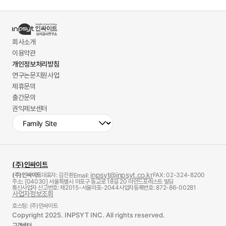
회사소개
이용약관
개인정보처리방침
연구논문지원사업
제휴문의
출간문의
권익제보센터
(주)인싸이트
inpsyt@inpsyt.co.kr
(주)인싸이트
대표자: 김진환
FAX: 02-324-8200
Email:
주소: [04030] 서울특별시 마포구 동교로 18길 20 마인드포레스트 빌딩
통신사업자 신고번호: 제2015-서울마포-2044
사업자등록번호: 872-86-00281
사업자정보조회
호스팅: (주)인싸이트
Copyright 2025. INPSYT INC. All rights reserved.
고객센터