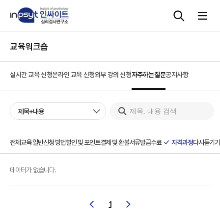
교육워크숍
심리검사
실시간 교육 신청
온라인 교육 신청
외부 강의 신청
자주하는질문
공지사항
상담도구
제목+내용
교육 워크숍
단체검사
전체
교육 일반
신청 방법
할인 및 포인트
결제 및 환불
서류발급
수료
자격과정
다시듣기
기
데이터가 없습니다.
1