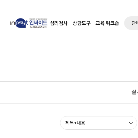
심리검사
상담도구
교육 워크숍
단
실
제목+내용