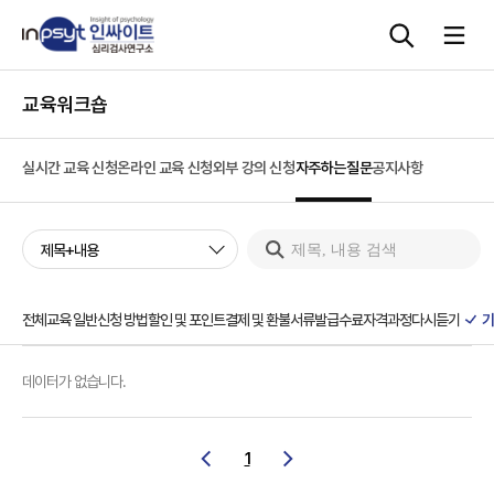
교육워크숍
심리검사
실시간 교육 신청
온라인 교육 신청
외부 강의 신청
자주하는질문
공지사항
상담도구
제목+내용
교육 워크숍
단체검사
전체
교육 일반
신청 방법
할인 및 포인트
결제 및 환불
서류발급
수료
자격과정
다시듣기
기
데이터가 없습니다.
1