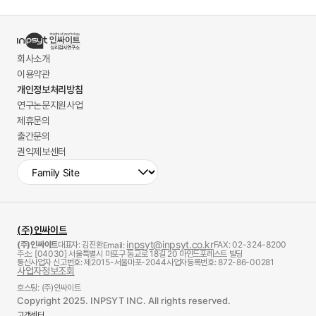
회사소개
이용약관
개인정보처리방침
연구논문지원사업
제휴문의
출간문의
권익제보센터
(주)인싸이트
inpsyt@inpsyt.co.kr
(주)인싸이트
대표자: 김진환
FAX: 02-324-8200
Email:
주소: [04030] 서울특별시 마포구 동교로 18길 20 마인드포레스트 빌딩
통신사업자 신고번호: 제2015-서울마포-2044
사업자등록번호: 872-86-00281
사업자정보조회
호스팅: (주)인싸이트
Copyright 2025. INPSYT INC. All rights reserved.
고객센터