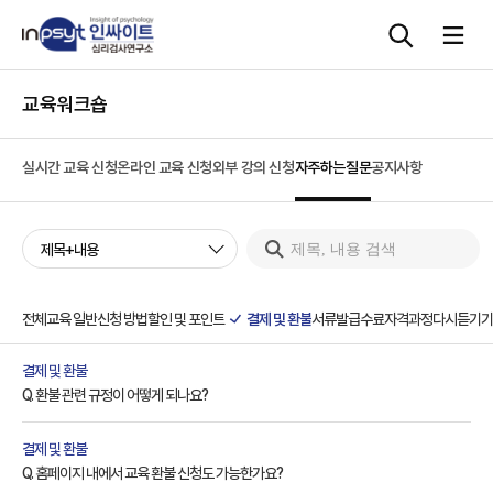
교육워크숍
심리검사
실시간 교육 신청
온라인 교육 신청
외부 강의 신청
자주하는질문
공지사항
상담도구
제목+내용
교육 워크숍
단체검사
전체
교육 일반
신청 방법
할인 및 포인트
결제 및 환불
서류발급
수료
자격과정
다시듣기
기
결제 및 환불
Q. 환불 관련 규정이 어떻게 되나요?
결제 및 환불
Q. 홈페이지 내에서 교육 환불 신청도 가능한가요?