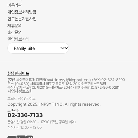
이용약관
개인정보처리방침
연구논문지원사업
제휴문의
출간문의
권익제보센터
(주)인싸이트
inpsyt@inpsyt.co.kr
(주)인싸이트
대표자: 김진환
FAX: 02-324-8200
Email:
주소: [04030] 서울특별시 마포구 동교로 18길 20 마인드포레스트 빌딩
통신사업자 신고번호: 제2015-서울마포-2044
사업자등록번호: 872-86-00281
사업자정보조회
호스팅: (주)인싸이트
Copyright 2025. INPSYT INC. All rights reserved.
고객센터
02-336-7133
운영시간 평일 09:30 ~ 17:30 (주말, 공휴일 제외)
점심시간 12:00 ~ 13:00