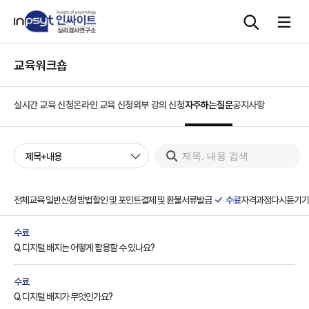
교육워크숍
심리검사
실시간 교육 신청
온라인 교육 신청
외부 강의 신청
자주하는질문
공지사항
상담도구
제목+내용
교육 워크숍
단체검사
전체
교육 일반
신청 방법
할인 및 포인트
결제 및 환불
서류발급
수료
자격과정
다시듣기
기
수료
Q. 디지털 배지는 어떻게 활용할 수 있나요?
수료
Q. 디지털 배지가 무엇인가요?